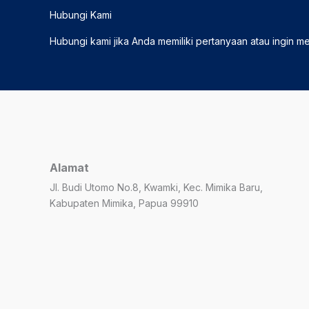
Hubungi Kami
Hubungi kami jika Anda memiliki pertanyaan atau ingin m
Alamat
Jl. Budi Utomo No.8, Kwamki, Kec. Mimika Baru,
Kabupaten Mimika, Papua 99910