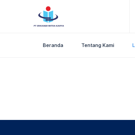
Skip
to
content
Beranda
Tentang Kami
Security Services