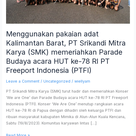
(SMK)
memeriahkan
Parade
Budaya
acara
Menggunakan pakaian adat
HUT
ke-
Kalimantan Barat, PT Srikandi Mitra
78
Karya (SMK) memeriahkan Parade
RI
PT
Budaya acara HUT ke-78 RI PT
Freeport
Freeport Indonesia (PTFI)
Indonesia
(PTFI)
Leave a Comment
/
Uncategorized
/
wiellyam
PT Srikandi Mitra Karya (SMK) turut hadir dan memeriahkan Konser
‘We are One’ dan Parade Budaya acara HUT ke-78 RI PT Freeport
Indonesia (PTFI). Konser ‘We Are One’ menutup rangkaian acara
HUT ke-78 RI di Papua dengan dihadiri oleh keluarga PTFI dan
ribuan masyarakat kabupaten Mimika di Alun-Alun Kuala Kencana,
Sabtu (19/8/2023). Komunitas karyawan lintas […]
Read More »