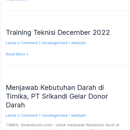
Training
Teknisi
Training Teknisi December 2022
December
2022
Leave a Comment
/
Uncategorized
/
wiellyam
Read More »
Menjawab
Kebutuhan
Menjawab Kebutuhan Darah di
Darah
di
Timika, PT Srikandi Gelar Donor
Timika,
Darah
PT
Srikandi
Leave a Comment
/
Uncategorized
/
wiellyam
Gelar
Donor
TIMIKA, (timikabisnis.com) – Untuk menjawab Kebutuhan darah di
Darah