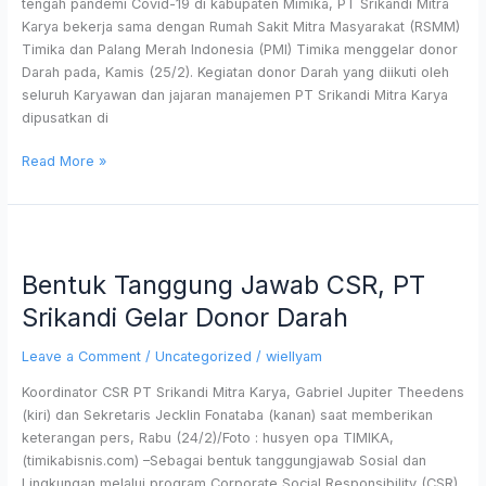
tengah pandemi Covid-19 di kabupaten Mimika, PT Srikandi Mitra
Karya bekerja sama dengan Rumah Sakit Mitra Masyarakat (RSMM)
Timika dan Palang Merah Indonesia (PMI) Timika menggelar donor
Darah pada, Kamis (25/2). Kegiatan donor Darah yang diikuti oleh
seluruh Karyawan dan jajaran manajemen PT Srikandi Mitra Karya
dipusatkan di
Read More »
Bentuk
Tanggung
Bentuk Tanggung Jawab CSR, PT
Jawab
CSR,
Srikandi Gelar Donor Darah
PT
Srikandi
Leave a Comment
/
Uncategorized
/
wiellyam
Gelar
Koordinator CSR PT Srikandi Mitra Karya, Gabriel Jupiter Theedens
Donor
(kiri) dan Sekretaris Jecklin Fonataba (kanan) saat memberikan
Darah
keterangan pers, Rabu (24/2)/Foto : husyen opa TIMIKA,
(timikabisnis.com) –Sebagai bentuk tanggungjawab Sosial dan
Lingkungan melalui program Corporate Social Responsibility (CSR)